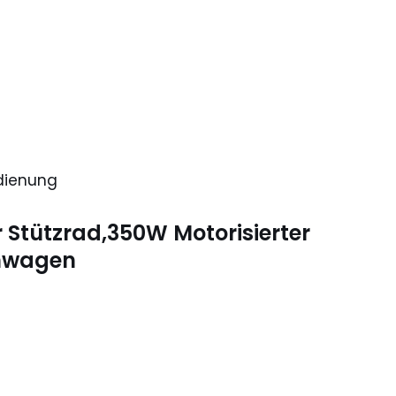
edienung
 Stützrad,350W Motorisierter
hnwagen