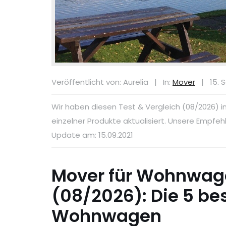
Veröffentlicht von: Aurelia
|
In:
Mover
|
15. 
Wir haben diesen Test & Vergleich (08/2026) 
einzelner Produkte aktualisiert. Unsere Empfe
Update am: 15.09.2021
Mover für Wohnwage
(08/2026): Die 5 be
Wohnwagen