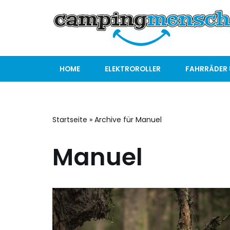
Zum
Inhalt
springen
HOME
ELEKTROROLLER
FAHRRÄDER 
Startseite
»
Archive für Manuel
Manuel