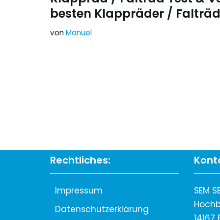
besten Klappräder / Falträd
von
Manuel
Rechtliches:
Konta
Impressum
SEM S
Hochb
Datenschutzerklärung
14167 