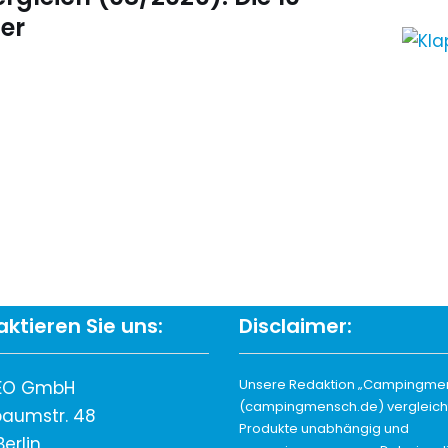
er
ktieren Sie uns:
Disclaimer:
Unsere Redaktion „Campingme
EO GmbH
(campingmensch.de) vergleicht
aumstr. 48
Produkte unabhängig und
Berlin